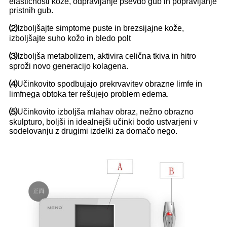
elastičnosti kože, odpravljanje psevdo gub in popravljanje
pristnih gub.
⑵
Izboljšajte simptome puste in brezsijajne kože,
izboljšajte suho kožo in bledo polt
⑶
Izboljša metabolizem, aktivira celična tkiva in hitro
sproži novo generacijo kolagena.
⑷
Učinkovito spodbujajo prekrvavitev obrazne limfe in
limfnega obtoka ter rešujejo problem edema.
⑸
Učinkovito izboljša mlahav obraz, nežno obrazno
skulpturo, boljši in idealnejši učinki bodo ustvarjeni v
sodelovanju z drugimi izdelki za domačo nego.