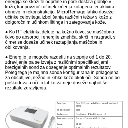
energija se skozi te odprtine in pore dostavi globlje v
kožo, kar povzroči učinek krčenja kolagena ter aktivira
obnovo in rekonstrukcijo. MicroRemage lahko doseže
učinke celovitega izboljšanja različnih težav s kožo z
dolgoročnim učinkom liftinga in zategovanja kože.
● Ko RF elektrika deluje na kožno tkivo, se maščobno
tkivo po absorpciji energije zmehča, skrči in razgradi, s
čimer se doseže učinek raztapljanja maščobe in
oblikovanja.
● Energijo je mogoče razdeliti na stopnje od 1 do 20,
zdravljenje pa se izvaja z različnimi specifikacijami
brezigelnih sond za doseganje optimalnih rezultatov.
Poleg tega je majhna sonda konfigurirana in prilagojena
za občutljivo, nežno in krhko kožo okoli oči. Sonda ne bo
poškodovala oči in lahko varneje doseže najboljše
rezultate zdravljenja.