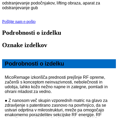
odstranjevanje podočnjakov, lifting obraza, aparat za
odstranjevanje gub
Pošljite nam e-pošto
Podrobnosti o izdelku
Oznake izdelkov
Podrobnosti o izdelku
MicoRemage izkorišča prednosti prejšnje RF opreme,
začenši s konceptom neinvazivnosti, nebolečnosti in
udobja, lahko kožo nežno napne in zategne, pomladi in
ohrani mladost za vedno.
● Z nanosom več skupin vzporednih matric na glavo za
zdravljenje s patentirano zasnovo na povrhnjico, da se
ustvari odprtina v mikrostrukturi, mreže pa omogočajo
enakomerno porazdelitev sekcijske RF energije. RF