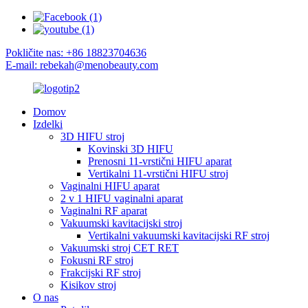
Pokličite nas: +86 18823704636
E-mail: rebekah@menobeauty.com
Domov
Izdelki
3D HIFU stroj
Kovinski 3D HIFU
Prenosni 11-vrstični HIFU aparat
Vertikalni 11-vrstični HIFU stroj
Vaginalni HIFU aparat
2 v 1 HIFU vaginalni aparat
Vaginalni RF aparat
Vakuumski kavitacijski stroj
Vertikalni vakuumski kavitacijski RF stroj
Vakuumski stroj CET RET
Fokusni RF stroj
Frakcijski RF stroj
Kisikov stroj
O nas