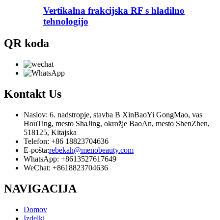
Vertikalna frakcijska RF s hladilno
tehnologijo
QR koda
Kontakt
Us
Naslov: 6. nadstropje, stavba B XinBaoYi GongMao, vas
HouTing, mesto ShaJing, okrožje BaoAn, mesto ShenZhen,
518125, Kitajska
Telefon: +86 18823704636
E-pošta:
rebekah@menobeauty.com
WhatsApp: +8613527617649
WeChat: +8618823704636
NAVIGACIJA
Domov
Izdelki