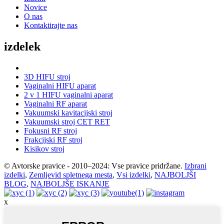
Novice
O nas
Kontaktirajte nas
izdelek
3D HIFU stroj
Vaginalni HIFU aparat
2 v 1 HIFU vaginalni aparat
Vaginalni RF aparat
Vakuumski kavitacijski stroj
Vakuumski stroj CET RET
Fokusni RF stroj
Frakcijski RF stroj
Kisikov stroj
© Avtorske pravice - 2010–2024: Vse pravice pridržane.
Izbrani
izdelki
,
Zemljevid spletnega mesta
,
Vsi izdelki
,
NAJBOLJŠI
BLOG
,
NAJBOLJŠE ISKANJE
x