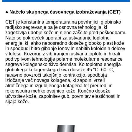
● Načelo skupnega časovnega izobraževanja (CET)
CET je konstantna temperatura na povrhnjici, globinsko
radijsko segrevanje pa je osnovna tehnologija, ki
zagotavlja udobje kože in njeno zaščito pred poškodbami.
Nato se pokrovček uporabi za ustvarjanje toplotne
energije, ki lahko neposredno doseže globoko plast kože
in spodbudi hitro gibanje ionov in nabitih koloidnih delcev
v telesu. Kozorog z vibriranjem ustvarja toploto in hkrati
pod vplivom tehnologije polarne molekularne resonance
segreva kolagensko tkivo dermisa. Ko toplotna energija
globokega kolagenskega tkiva doseže 45 °C–60 °C,
naravno povzroči takojšnjo kontrakcijo, spodbuja
izločanje več novega kolagena, ki zapolni vrzeli
atrofičnega in izgubljenega kolagena ter preuredi in
rekonstruira mehko ovojnico kože. Končno doseže
učvrstitev kože, zapolnitev gub, povrnitev elastičnosti in
sijaja kože.