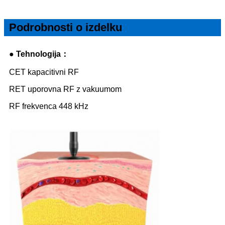
Podrobnosti o izdelku
● Tehnologija：
CET kapacitivni RF
RET uporovna RF z vakuumom
RF frekvenca 448 kHz