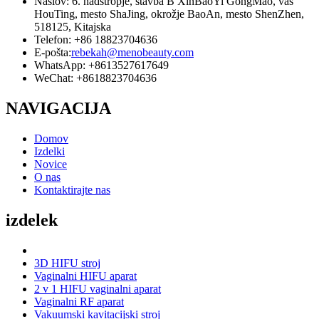
Naslov: 6. nadstropje, stavba B XinBaoYi GongMao, vas
HouTing, mesto ShaJing, okrožje BaoAn, mesto ShenZhen,
518125, Kitajska
Telefon: +86 18823704636
E-pošta:
rebekah@menobeauty.com
WhatsApp: +8613527617649
WeChat: +8618823704636
NAVIGACIJA
Domov
Izdelki
Novice
O nas
Kontaktirajte nas
izdelek
3D HIFU stroj
Vaginalni HIFU aparat
2 v 1 HIFU vaginalni aparat
Vaginalni RF aparat
Vakuumski kavitacijski stroj