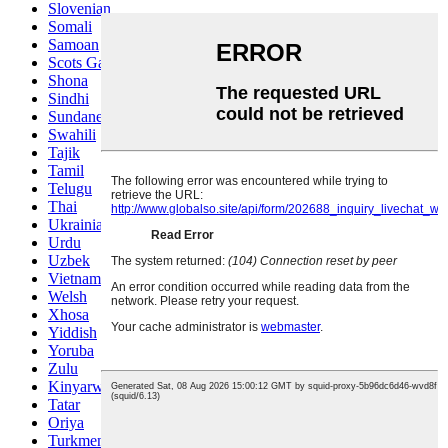
Slovenian
Somali
Samoan
Scots Gaelic
Shona
Sindhi
Sundanese
Swahili
Tajik
Tamil
Telugu
Thai
Ukrainian
Urdu
Uzbek
Vietnamese
Welsh
Xhosa
Yiddish
Yoruba
Zulu
Kinyarwanda
Tatar
Oriya
Turkmen