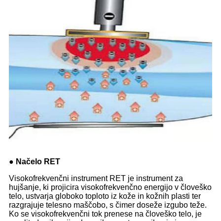
● Načelo RET
Visokofrekvenčni instrument RET je instrument za
hujšanje, ki projicira visokofrekvenčno energijo v človeško
telo, ustvarja globoko toploto iz kože in kožnih plasti ter
razgrajuje telesno maščobo, s čimer doseže izgubo teže.
Ko se visokofrekvenčni tok prenese na človeško telo, je