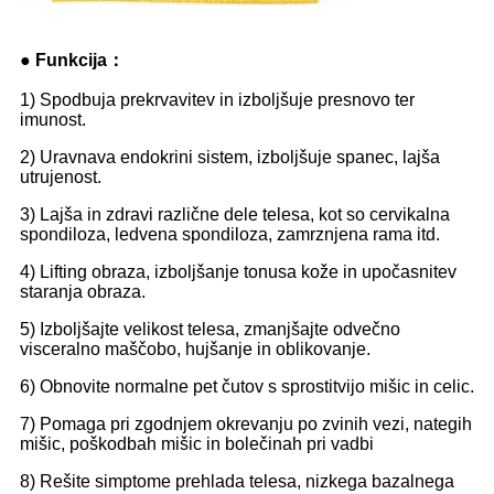
● Funkcija：
1) Spodbuja prekrvavitev in izboljšuje presnovo ter
imunost.
2) Uravnava endokrini sistem, izboljšuje spanec, lajša
utrujenost.
3) Lajša in zdravi različne dele telesa, kot so cervikalna
spondiloza, ledvena spondiloza, zamrznjena rama itd.
4) Lifting obraza, izboljšanje tonusa kože in upočasnitev
staranja obraza.
5) Izboljšajte velikost telesa, zmanjšajte odvečno
visceralno maščobo, hujšanje in oblikovanje.
6) Obnovite normalne pet čutov s sprostitvijo mišic in celic.
7) Pomaga pri zgodnjem okrevanju po zvinih vezi, nategih
mišic, poškodbah mišic in bolečinah pri vadbi
8) Rešite simptome prehlada telesa, nizkega bazalnega