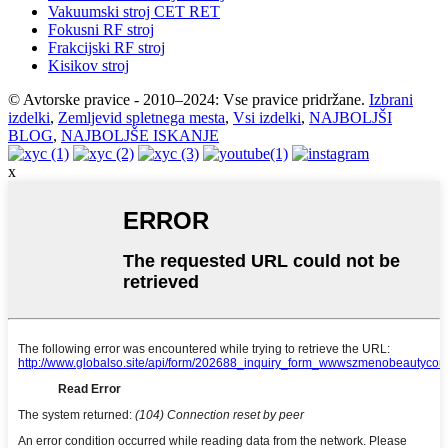
Vakuumski stroj CET RET
Fokusni RF stroj
Frakcijski RF stroj
Kisikov stroj
© Avtorske pravice - 2010–2024: Vse pravice pridržane.
Izbrani
izdelki
,
Zemljevid spletnega mesta
,
Vsi izdelki
,
NAJBOLJŠI
BLOG
,
NAJBOLJŠE ISKANJE
x