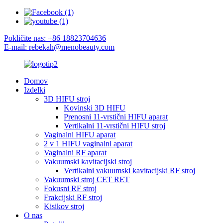
Pokličite nas: +86 18823704636
E-mail: rebekah@menobeauty.com
Domov
Izdelki
3D HIFU stroj
Kovinski 3D HIFU
Prenosni 11-vrstični HIFU aparat
Vertikalni 11-vrstični HIFU stroj
Vaginalni HIFU aparat
2 v 1 HIFU vaginalni aparat
Vaginalni RF aparat
Vakuumski kavitacijski stroj
Vertikalni vakuumski kavitacijski RF stroj
Vakuumski stroj CET RET
Fokusni RF stroj
Frakcijski RF stroj
Kisikov stroj
O nas