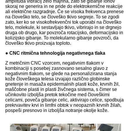
amplituda vibracij zelo majhna, zato se gibanje ionov
skoraj ne generira in ne pride do elektrokemične reakcije
ali električne razgradnje. Če se visoka frekvenca prenese
na človeško telo, se človeško tkivo segreje. To se zgodi
zato, ker ko se visokofrekvenčni tok uporabi na človeško
telo, molekule, ki sestavljajo tkivo, vibrirajo in se drgnejo
druga ob drugo, kar povzroča rotacijsko, deformacijsko in
kolizijsko gibanje. To molekularno gibanje povzroči, da
človeško tkivo proizvaja toploto.
● CNC ritmična tehnologija negativnega tlaka
Z metričnim CNC vzorcem, negativnim tlakom v
kombinaciji s posebej zasnovano sesalno glavo z
negativnim tlakom, se glede na personalizirana stanja
kože človeškega telesa izvajajo različno globinske
gnetenje in masaža epidermalnih plasti kože, krvnih žil,
maščobne plasti in plasti živčnega sistema, s čimer se
učinkovito izboljša pretok tekočine med človeškimi
celicami, poveča gibanje celic, aktivirajo celice, spodbuja
prekrvavitev krvi in ​​limfni obtok v neopaznih krvnih žilah,
pospeši presnovo in izboljša notranje okolje kože.